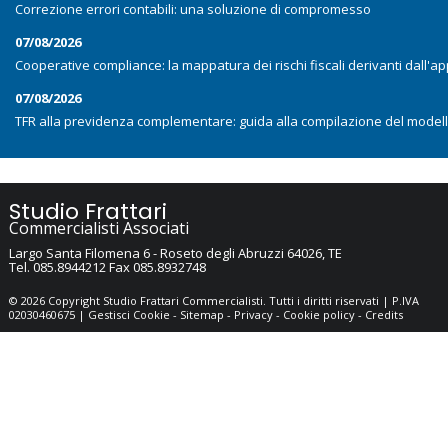
Correzione errori contabili: una soluzione di compromesso
07/08/2026
Cooperative compliance: la mappatura dei rischi fiscali derivanti dall'app
07/08/2026
TFR alla previdenza complementare: guida alla compilazione del model
Studio Frattari
Commercialisti Associati
Largo Santa Filomena 6 -
Roseto degli Abruzzi
64026
,
TE
Tel.
085.8944212
Fax
085.8932748
© 2026 Copyright Studio Frattari Commercialisti. Tutti i diritti riservati | P.IVA
02030460675 |
Gestisci Cookie
-
Sitemap
-
Privacy
-
Cookie policy
-
Credits