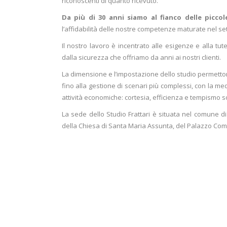
riconoscenti di quanto ricevuto.
Da più di 30 anni siamo al fianco delle picco
l’affidabilità delle nostre competenze maturate nel sett
Il nostro lavoro è incentrato alle esigenze e alla tut
dalla sicurezza che offriamo da anni ai nostri clienti.
La dimensione e l’impostazione dello studio permetton
fino alla gestione di scenari più complessi, con la med
attività economiche: cortesia, efficienza e tempismo so
La sede dello Studio Frattari è situata nel comune di
della Chiesa di Santa Maria Assunta, del Palazzo Com