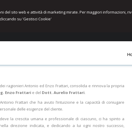
ioni del sito web e attività di marketing mirate. Per maggiori informazioni, r
cliccando su 'Gestisci Cookie'
H
a dei ragionieri Antonio ed Enzo Frattari, consolida e rinnova la propria
g. Enzo Frattari
e del
Dott. Aurelio Frattari
.
Antonio Frattari che ha avuto l’intuizione e la capacità di coniugare
personale delle esigenze del cliente.
deve la crescita umana e professionale di ciascuno, ci ha spinto a
ella direzione indicata, e dedicando a lui ogni nostro successo,