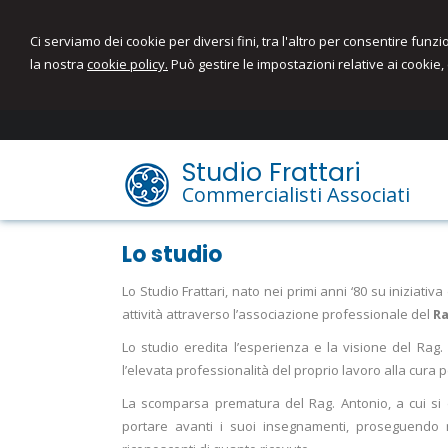
Ci serviamo dei cookie per diversi fini, tra l'altro per consentire funz
la nostra
cookie policy.
Può gestire le impostazioni relative ai cookie, 
Studio Frattari
Commercialisti Associati
Lo studio
Lo Studio Frattari, nato nei primi anni ‘80 su iniziativ
attività attraverso l’associazione professionale del
Ra
Lo studio eredita l’esperienza e la visione del Rag. 
l’elevata professionalità del proprio lavoro alla cura 
La scomparsa prematura del Rag. Antonio, a cui si 
portare avanti i suoi insegnamenti, proseguendo n