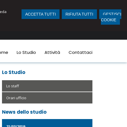
iveda
ACCETTA TUTTI
RIFIUTA TUTTI
GESTISCI
COOKIE
ome
Lo Studio
Attività
Contattaci
Lo Studio
Lo staff
Orari ufficio
News dello studio
21/03/2019