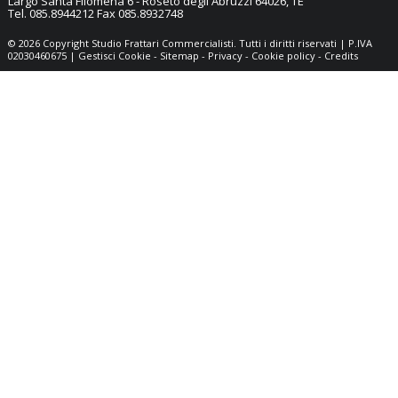
Largo Santa Filomena 6 -
Roseto degli Abruzzi
64026
,
TE
Tel.
085.8944212
Fax
085.8932748
© 2026 Copyright Studio Frattari Commercialisti. Tutti i diritti riservati | P.IVA
02030460675 |
Gestisci Cookie
-
Sitemap
-
Privacy
-
Cookie policy
-
Credits