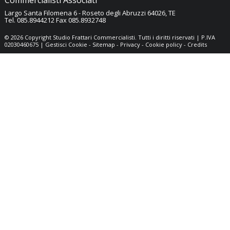
Commercialisti Associati
Largo Santa Filomena 6 -
Roseto degli Abruzzi
64026
,
TE
Tel.
085.8944212
Fax
085.8932748
© 2026 Copyright Studio Frattari Commercialisti. Tutti i diritti riservati | P.IVA
02030460675 |
Gestisci Cookie
-
Sitemap
-
Privacy
-
Cookie policy
-
Credits