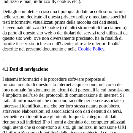
indirizzo e-mail, indirizzo IP, cookie, etc.).
Dettagli completi su ciascuna tipologia di dati raccolti sono forniti
nelle sezioni dedicate di questa privacy policy o mediante specifici
testi informativi visualizzati prima della raccolta dei dati stessi.
L’eventuale utilizzo di Cookie (o di altri strumenti di tracciamento)
da parte di questo sito web o dei titolari dei servizi terzi utilizzati da
questo sito web, ove non diversamente precisato, ha la finalità di
fornire il servizio richiesto dall'Utente, oltre alle ulteriori finalità
descritte nel presente documento e nella
Cookie Policy
.
4.1 Dati di navigazione
I sistemi informatici e le procedure software preposte al
funzionamento di questo sito internet acquisiscono, nel corso del
loro normale funzionamento, alcuni dati personali la cui trasmissione
è implicita nell’uso dei protocolli di comunicazione di internet. Si
tratta di informazioni che non sono raccolte per essere associate a
interessati identificati, ma che per loro stessa natura potrebbero,
attraverso elaborazioni ed associazioni con dati detenuti da terzi,
permettere di identificare gli utenti. In questa categoria di dati
rientrano gli indirizzi IP o i nomi a dominio dei computer utilizzati
dagli utenti che si connettono al sito, gli indirizzi in notazione URI
(Uniform Resource Identifier) delle risorse richieste, la data e