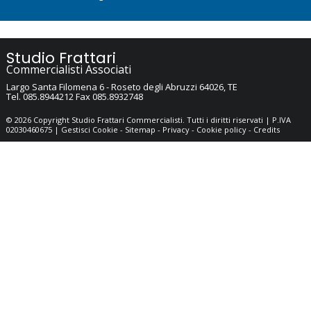
Studio Frattari
Commercialisti Associati
Largo Santa Filomena 6 -
Roseto degli Abruzzi
64026
,
TE
Tel.
085.8944212
Fax
085.8932748
© 2026 Copyright Studio Frattari Commercialisti. Tutti i diritti riservati | P.IVA
02030460675 |
Gestisci Cookie
-
Sitemap
-
Privacy
-
Cookie policy
-
Credits